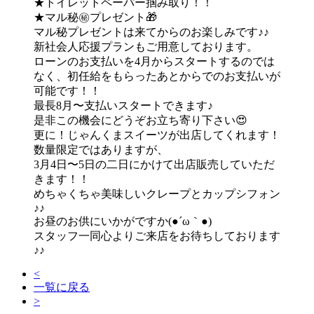
★トイレットペーパー掴み取り！！
★マル秘㊙️プレゼント🎁
マル秘プレゼントは来てからのお楽しみです♪♪
新社会人応援プランもご用意しております。
ローンのお支払いを4月からスタートするのでは
なく、初任給をもらったあとからでのお支払いが
可能です！！
最長8月〜支払いスタートできます♪
是非この機会にどうぞお立ち寄り下さい😍
更に！じゃんくまスイーツが出店してくれます！
数量限定ではありますが、
3月4日〜5日の二日にかけて出店販売していただ
きます！！
めちゃくちゃ美味しいクレープとカップシフォン
♪♪
お昼のお供にいかがですか(●´ω｀●)
スタッフ一同心よりご来店をお待ちしております
♪♪
<
一覧に戻る
>