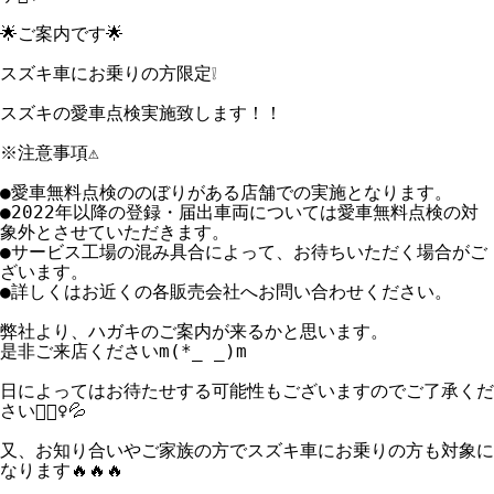
🌟ご案内です🌟

スズキ車にお乗りの方限定❕

スズキの愛車点検実施致します！！

※注意事項⚠️

●愛車無料点検ののぼりがある店舗での実施となります。

●2022年以降の登録・届出車両については愛車無料点検の対
象外とさせていただきます。

●サービス工場の混み具合によって、お待ちいただく場合がご
ざいます。

●詳しくはお近くの各販売会社へお問い合わせください。

弊社より、ハガキのご案内が来るかと思います。

是非ご来店くださいm(*_ _)m

日によってはお待たせする可能性もございますのでご了承くだ
さい🙇🏻‍♀️💦

又、お知り合いやご家族の方でスズキ車にお乗りの方も対象に
なります🔥🔥🔥
